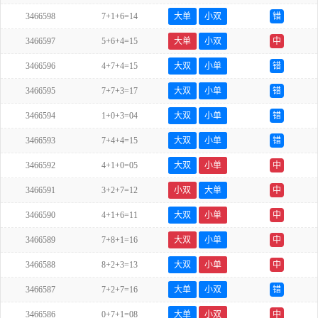
3466598
7+1+6=14
大单
小双
错
3466597
5+6+4=15
大单
小双
中
3466596
4+7+4=15
大双
小单
错
3466595
7+7+3=17
大双
小单
错
3466594
1+0+3=04
大双
小单
错
3466593
7+4+4=15
大双
小单
错
3466592
4+1+0=05
大双
小单
中
3466591
3+2+7=12
小双
大单
中
3466590
4+1+6=11
大双
小单
中
3466589
7+8+1=16
大双
小单
中
3466588
8+2+3=13
大双
小单
中
3466587
7+2+7=16
大单
小双
错
3466586
0+7+1=08
大单
小双
中