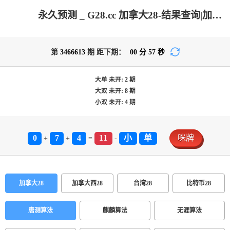
永久预测 _ G28.cc 加拿大28-结果查询|加拿大PC结果|加拿大28开奖结果|加拿大pc28预测-在线预测|加拿大28走势咪牌_专注研究在线_加拿大PC结果走势_官方数据!
第
3466613
期 距下期：
00
分
57
秒
大单
未开:
2
期
大双
未开:
8
期
小双
未开:
4
期
0
7
4
11
小
单
咪牌
+
+
=
-
加拿大28
加拿大西28
台湾28
比特币28
唐测算法
麒麟算法
无涯算法