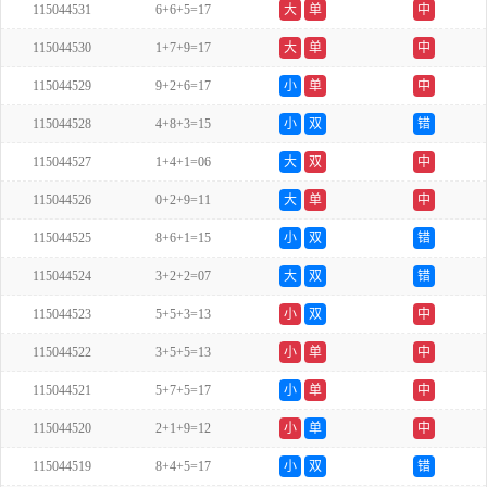
115044531
6+6+5=17
大
单
中
115044530
1+7+9=17
大
单
中
115044529
9+2+6=17
小
单
中
115044528
4+8+3=15
小
双
错
115044527
1+4+1=06
大
双
中
115044526
0+2+9=11
大
单
中
115044525
8+6+1=15
小
双
错
115044524
3+2+2=07
大
双
错
115044523
5+5+3=13
小
双
中
115044522
3+5+5=13
小
单
中
115044521
5+7+5=17
小
单
中
115044520
2+1+9=12
小
单
中
115044519
8+4+5=17
小
双
错