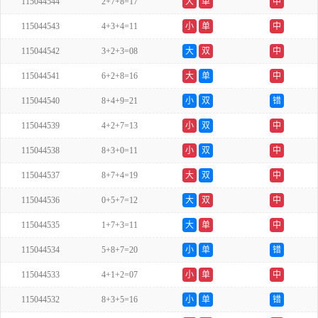
115044544
2+7+8=17
大
单
中
115044543
4+3+4=11
小
单
中
115044542
3+2+3=08
大
双
中
115044541
6+2+8=16
大
单
中
115044540
8+4+9=21
小
双
错
115044539
4+2+7=13
小
双
中
115044538
8+3+0=11
小
双
中
115044537
8+7+4=19
大
双
中
115044536
0+5+7=12
大
双
中
115044535
1+7+3=11
大
单
中
115044534
5+8+7=20
小
单
错
115044533
4+1+2=07
小
单
中
115044532
8+3+5=16
小
单
错