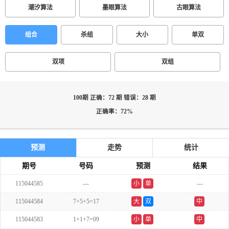
潮汐算法
墨眼算法
古眼算法
组合
杀组
大小
单双
双项
双组
100期 正确：72 期 错误：28 期
正确率：72%
预测
走势
统计
期号
号码
预测
结果
115044585
---
小
单
---
115044584
7+5+5=17
大
双
中
115044583
1+1+7=09
小
单
中