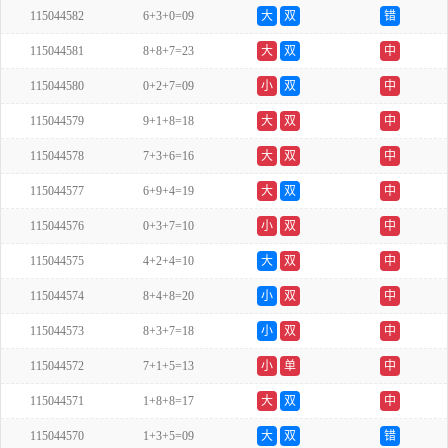
115044582
6+3+0=09
大
双
错
115044581
8+8+7=23
大
双
中
115044580
0+2+7=09
小
双
中
115044579
9+1+8=18
大
双
中
115044578
7+3+6=16
大
双
中
115044577
6+9+4=19
大
双
中
115044576
0+3+7=10
小
双
中
115044575
4+2+4=10
大
双
中
115044574
8+4+8=20
小
双
中
115044573
8+3+7=18
小
双
中
115044572
7+1+5=13
小
单
中
115044571
1+8+8=17
大
双
中
115044570
1+3+5=09
大
双
错