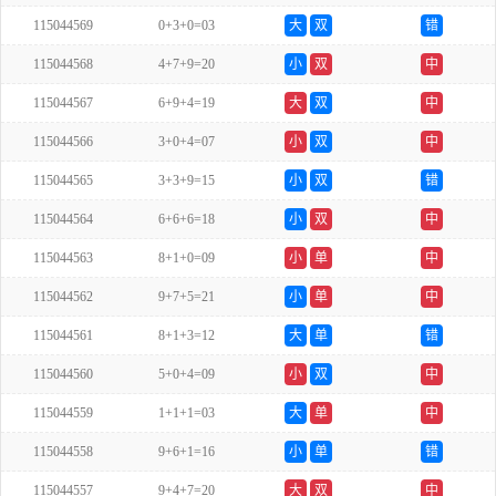
115044569
0+3+0=03
大
双
错
115044568
4+7+9=20
小
双
中
115044567
6+9+4=19
大
双
中
115044566
3+0+4=07
小
双
中
115044565
3+3+9=15
小
双
错
115044564
6+6+6=18
小
双
中
115044563
8+1+0=09
小
单
中
115044562
9+7+5=21
小
单
中
115044561
8+1+3=12
大
单
错
115044560
5+0+4=09
小
双
中
115044559
1+1+1=03
大
单
中
115044558
9+6+1=16
小
单
错
115044557
9+4+7=20
大
双
中