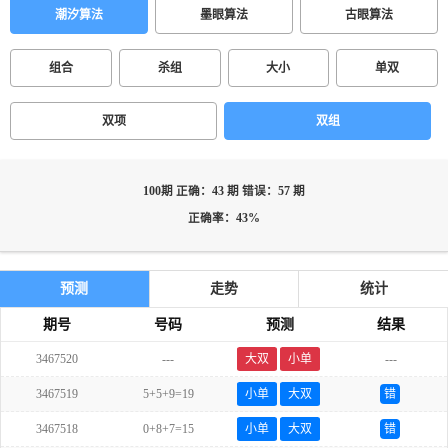
潮汐算法
墨眼算法
古眼算法
组合
杀组
大小
单双
双项
双组
100期 正确：43 期 错误：57 期
正确率：43%
预测
走势
统计
期号
号码
预测
结果
3467520
---
大双
小单
---
3467519
5+5+9=19
小单
大双
错
3467518
0+8+7=15
小单
大双
错