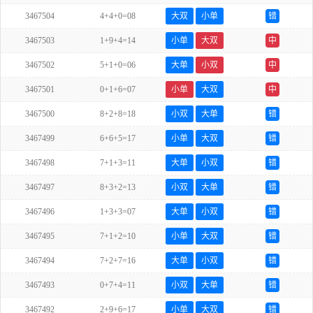
3467504
4+4+0=08
大双
小单
错
3467503
1+9+4=14
小单
大双
中
3467502
5+1+0=06
大单
小双
中
3467501
0+1+6=07
小单
大双
中
3467500
8+2+8=18
小双
大单
错
3467499
6+6+5=17
小单
大双
错
3467498
7+1+3=11
大单
小双
错
3467497
8+3+2=13
小双
大单
错
3467496
1+3+3=07
大单
小双
错
3467495
7+1+2=10
小单
大双
错
3467494
7+2+7=16
大单
小双
错
3467493
0+7+4=11
小双
大单
错
3467492
2+9+6=17
小单
大双
错