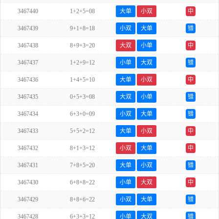
3467440
1+2+5=08
大单
小双
中
3467439
9+1+8=18
小双
大单
错
3467438
8+9+3=20
大双
小单
中
3467437
1+2+9=12
小单
大双
错
3467436
1+4+5=10
大单
小双
中
3467435
0+5+3=08
大双
小单
错
3467434
6+3+0=09
小双
大单
错
3467433
5+5+2=12
大单
小双
中
3467432
8+1+3=12
小双
大单
中
3467431
7+8+5=20
大单
小双
错
3467430
6+8+8=22
小单
大双
中
3467429
8+8+6=22
小双
大单
错
3467428
6+3+3=12
小单
大双
错