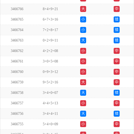
3466766
8+4+9=21
大
中
3466765
6+7+3=16
小
错
3466764
7+2+8=17
小
错
3466763
0+2+9=11
大
错
3466762
4+2+2=08
小
中
3466761
3+0+5=08
小
中
3466760
0+9+3=12
小
中
3466759
9+5+2=16
大
中
3466758
3+4+0=07
大
错
3466757
4+4+5=13
小
中
3466756
3+4+4=11
大
错
3466755
5+4+0=09
小
中