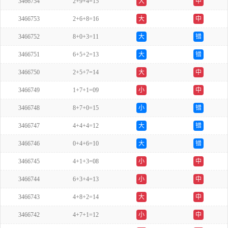
3466754
2+9+4=15
大
中
3466753
2+6+8=16
大
中
3466752
8+0+3=11
大
错
3466751
6+5+2=13
大
错
3466750
2+5+7=14
大
中
3466749
1+7+1=09
小
中
3466748
8+7+0=15
小
错
3466747
4+4+4=12
大
错
3466746
0+4+6=10
大
错
3466745
4+1+3=08
小
中
3466744
6+3+4=13
小
中
3466743
4+8+2=14
大
中
3466742
4+7+1=12
小
中