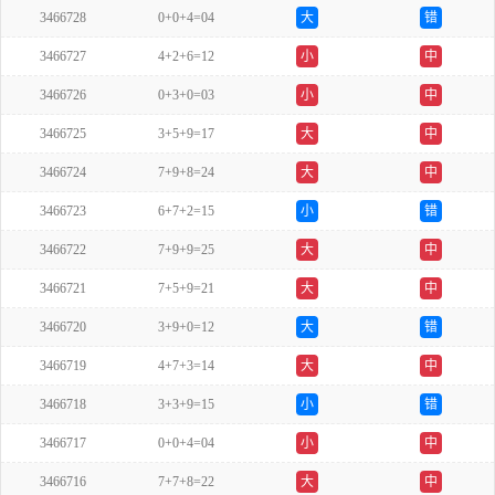
3466728
0+0+4=04
大
错
3466727
4+2+6=12
小
中
3466726
0+3+0=03
小
中
3466725
3+5+9=17
大
中
3466724
7+9+8=24
大
中
3466723
6+7+2=15
小
错
3466722
7+9+9=25
大
中
3466721
7+5+9=21
大
中
3466720
3+9+0=12
大
错
3466719
4+7+3=14
大
中
3466718
3+3+9=15
小
错
3466717
0+0+4=04
小
中
3466716
7+7+8=22
大
中