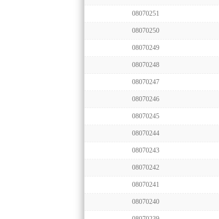
08070251
08070250
08070249
08070248
08070247
08070246
08070245
08070244
08070243
08070242
08070241
08070240
08070239