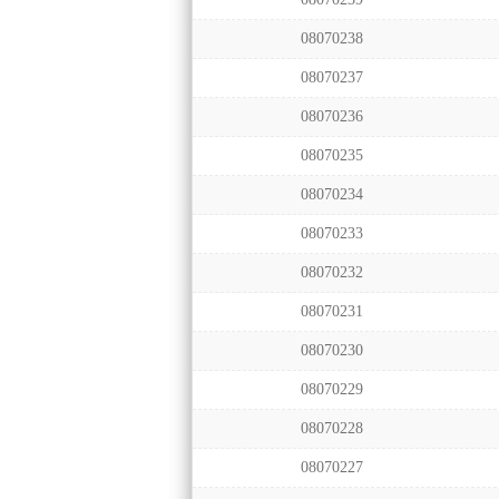
08070238
08070237
08070236
08070235
08070234
08070233
08070232
08070231
08070230
08070229
08070228
08070227