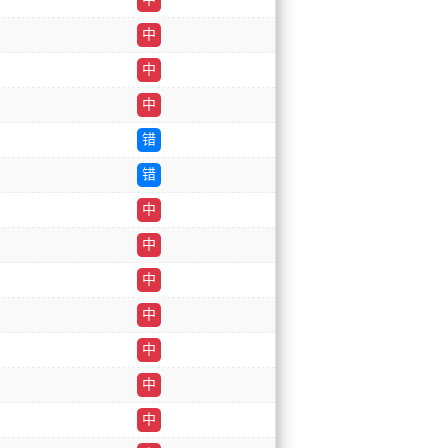
中
中
中
错
错
中
中
中
中
中
中
中