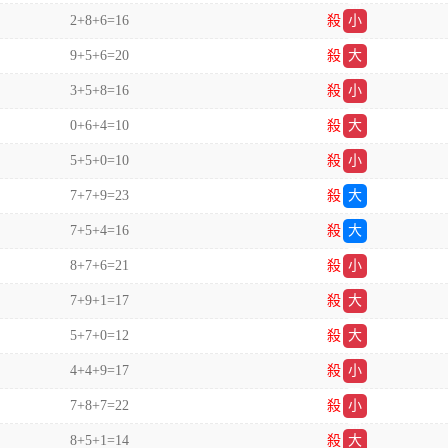
双
2+8+6=16
殺
小
双
9+5+6=20
殺
大
单
3+5+8=16
殺
小
双
0+6+4=10
殺
大
单
5+5+0=10
殺
小
单
7+7+9=23
殺
大
单
7+5+4=16
殺
大
双
8+7+6=21
殺
小
单
7+9+1=17
殺
大
双
5+7+0=12
殺
大
单
4+4+9=17
殺
小
双
7+8+7=22
殺
小
双
8+5+1=14
殺
大