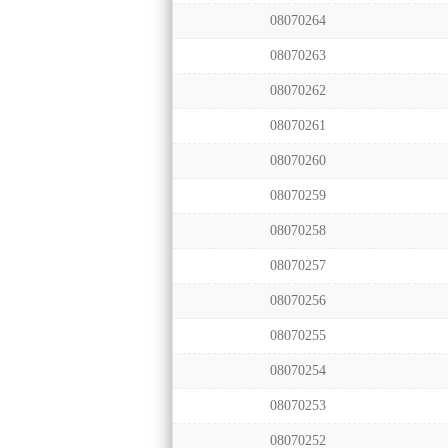
08070264
08070263
08070262
08070261
08070260
08070259
08070258
08070257
08070256
08070255
08070254
08070253
08070252