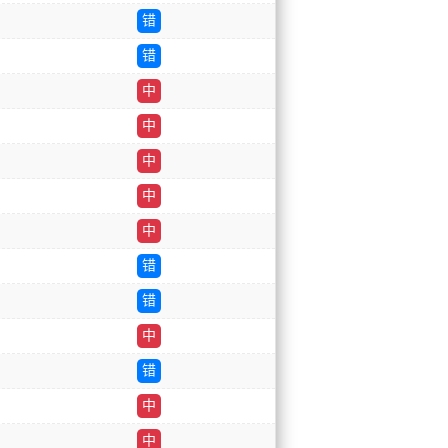
错
错
中
中
中
中
中
错
错
中
错
中
中