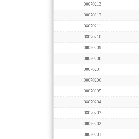
08070213
08070212
08070211
08070210
08070209
08070208
08070207
08070206
08070205
08070204
08070203
08070202
08070201