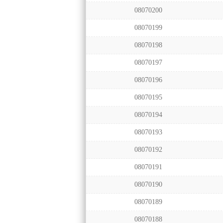
08070200
08070199
08070198
08070197
08070196
08070195
08070194
08070193
08070192
08070191
08070190
08070189
08070188