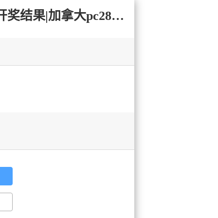
永久预测 _ G28.cc 加拿大28-结果查询|加拿大PC结果|加拿大28开奖结果|加拿大pc28预测-在线预测|加拿大28走势咪牌_专注研究在线_加拿大PC结果走势_官方数据!