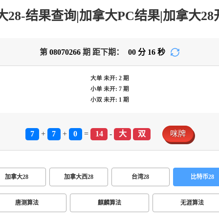
第
08070266
期 距下期：
00
分
16
秒
大单
未开:
2
期
小单
未开:
7
期
小双
未开:
1
期
7
+
7
+
0
=
14
-
大
双
咪牌
加拿大28
加拿大西28
台湾28
比特币28
唐测算法
麒麟算法
无涯算法