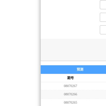
预测
期号
08070267
08070266
08070265