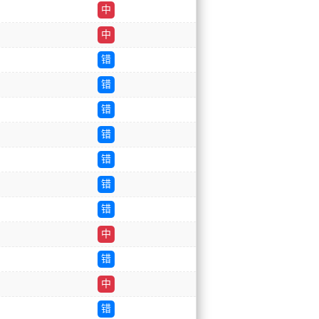
中
中
错
错
错
错
错
错
错
中
错
中
错