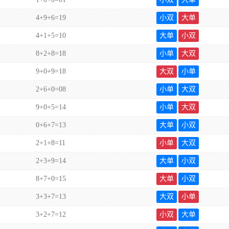
4+9+6=19
小双
大单
4+1+5=10
大单
小双
8+2+8=18
小单
大双
9+0+9=18
大双
小单
2+6+0=08
小单
大双
9+0+5=14
小单
大双
0+6+7=13
大单
小双
2+1+8=11
小单
大双
2+3+9=14
大单
小双
8+7+0=15
大单
小双
3+3+7=13
大双
小单
3+2+7=12
小双
大单