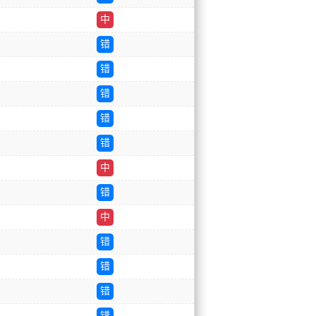
中
错
错
错
错
错
中
错
中
错
错
错
错