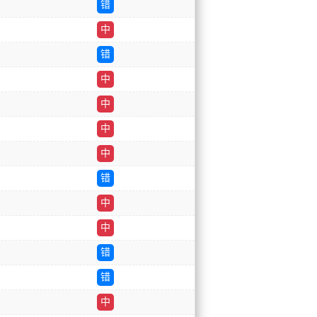
错
中
错
中
中
中
中
错
中
中
错
错
中