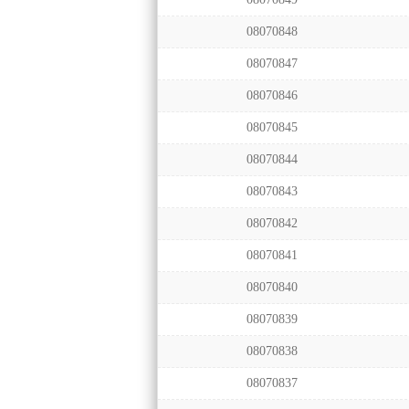
08070848
08070847
08070846
08070845
08070844
08070843
08070842
08070841
08070840
08070839
08070838
08070837