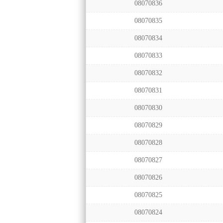
08070836
08070835
08070834
08070833
08070832
08070831
08070830
08070829
08070828
08070827
08070826
08070825
08070824