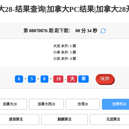
第
08070876
期 距下期：
00
分
34
秒
大双
未开:
1
期
小单
未开:
5
期
小双
未开:
4
期
6
+
5
+
8
=
19
-
大
单
咪牌
加拿大28
加拿大西28
台湾28
比特币28
唐测算法
麒麟算法
无涯算法