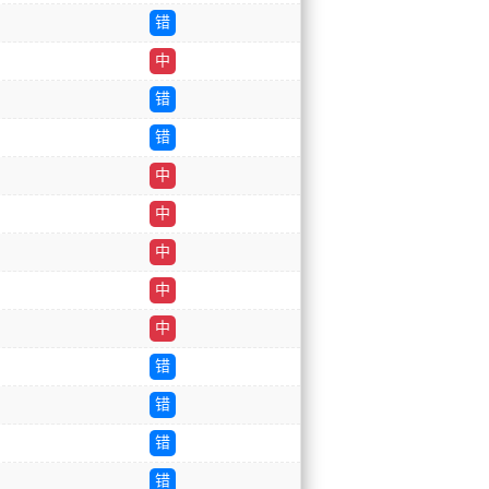
错
中
错
错
中
中
中
中
中
错
错
错
错