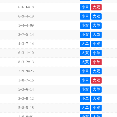
6+6+6=18
小单
大双
6+9+4=19
小单
大双
1+4+4=09
小双
大单
2+7+5=14
小双
大单
4+3+7=14
大单
小双
6+3+1=10
大双
小单
8+3+2=13
大双
小单
7+9+9=25
小单
大双
1+8+7=16
小单
大双
5+3+6=14
小双
大单
2+2+8=12
小单
大双
5+8+5=18
大单
小双
1+0+0=01
小双
大单