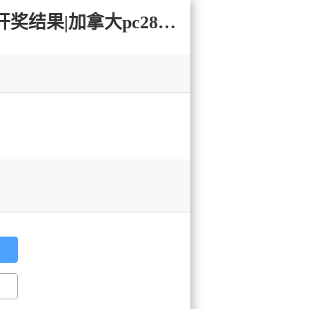
永久预测 _ G28.cc 加拿大28-结果查询|加拿大PC结果|加拿大28开奖结果|加拿大pc28预测-在线预测|加拿大28走势咪牌_专注研究在线_加拿大PC结果走势_官方数据!