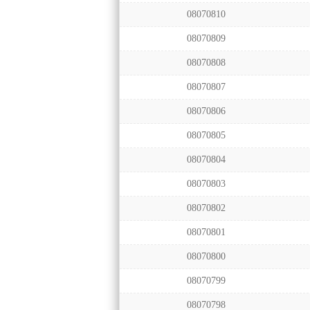
08070810
08070809
08070808
08070807
08070806
08070805
08070804
08070803
08070802
08070801
08070800
08070799
08070798