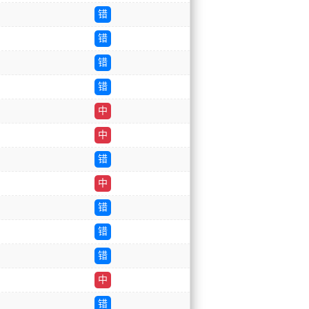
错
错
错
错
中
中
错
中
错
错
错
中
错