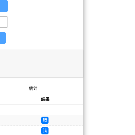
统计
结果
---
错
错