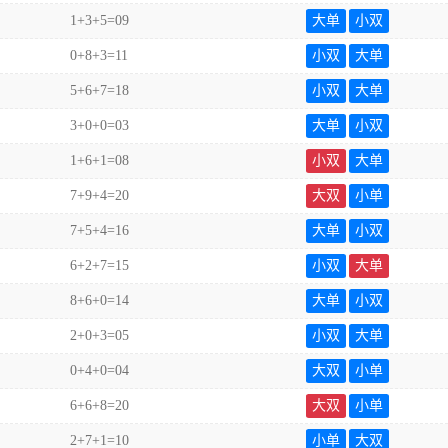
1+3+5=09
大单
小双
0+8+3=11
小双
大单
5+6+7=18
小双
大单
3+0+0=03
大单
小双
1+6+1=08
小双
大单
7+9+4=20
大双
小单
7+5+4=16
大单
小双
6+2+7=15
小双
大单
8+6+0=14
大单
小双
2+0+3=05
小双
大单
0+4+0=04
大双
小单
6+6+8=20
大双
小单
2+7+1=10
小单
大双