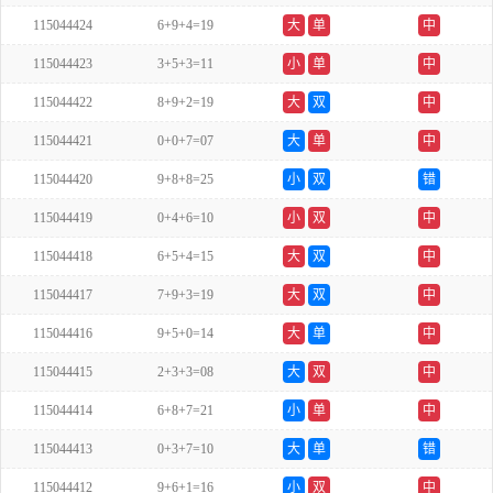
115044424
6+9+4=19
大
单
中
115044423
3+5+3=11
小
单
中
115044422
8+9+2=19
大
双
中
115044421
0+0+7=07
大
单
中
115044420
9+8+8=25
小
双
错
115044419
0+4+6=10
小
双
中
115044418
6+5+4=15
大
双
中
115044417
7+9+3=19
大
双
中
115044416
9+5+0=14
大
单
中
115044415
2+3+3=08
大
双
中
115044414
6+8+7=21
小
单
中
115044413
0+3+7=10
大
单
错
115044412
9+6+1=16
小
双
中