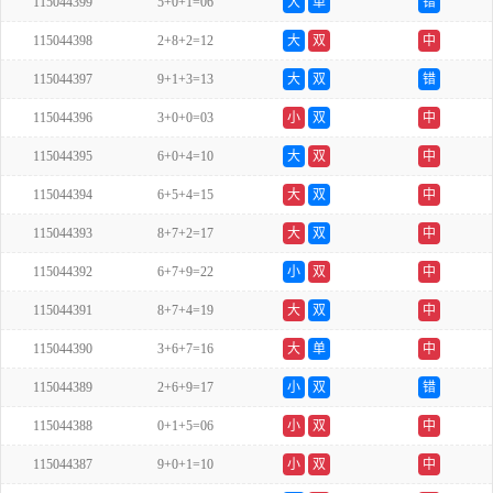
115044399
5+0+1=06
大
单
错
115044398
2+8+2=12
大
双
中
115044397
9+1+3=13
大
双
错
115044396
3+0+0=03
小
双
中
115044395
6+0+4=10
大
双
中
115044394
6+5+4=15
大
双
中
115044393
8+7+2=17
大
双
中
115044392
6+7+9=22
小
双
中
115044391
8+7+4=19
大
双
中
115044390
3+6+7=16
大
单
中
115044389
2+6+9=17
小
双
错
115044388
0+1+5=06
小
双
中
115044387
9+0+1=10
小
双
中