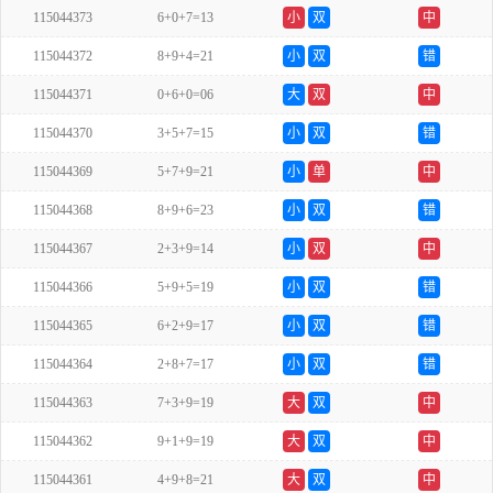
115044373
6+0+7=13
小
双
中
115044372
8+9+4=21
小
双
错
115044371
0+6+0=06
大
双
中
115044370
3+5+7=15
小
双
错
115044369
5+7+9=21
小
单
中
115044368
8+9+6=23
小
双
错
115044367
2+3+9=14
小
双
中
115044366
5+9+5=19
小
双
错
115044365
6+2+9=17
小
双
错
115044364
2+8+7=17
小
双
错
115044363
7+3+9=19
大
双
中
115044362
9+1+9=19
大
双
中
115044361
4+9+8=21
大
双
中