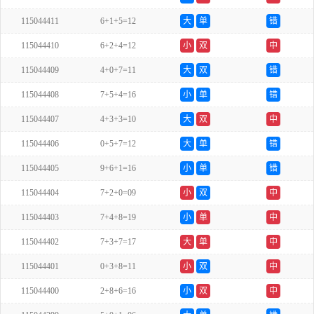
115044411
6+1+5=12
大
单
错
115044410
6+2+4=12
小
双
中
115044409
4+0+7=11
大
双
错
115044408
7+5+4=16
小
单
错
115044407
4+3+3=10
大
双
中
115044406
0+5+7=12
大
单
错
115044405
9+6+1=16
小
单
错
115044404
7+2+0=09
小
双
中
115044403
7+4+8=19
小
单
中
115044402
7+3+7=17
大
单
中
115044401
0+3+8=11
小
双
中
115044400
2+8+6=16
小
双
中