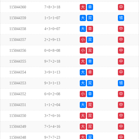
115044360
7+8+3=18
大
单
中
115044359
1+5+1=07
大
双
错
115044358
4+3+0=07
大
单
中
115044357
2+2+9=13
小
双
中
115044356
0+0+8=08
小
双
中
115044355
9+7+2=18
大
单
中
115044354
3+9+1=13
大
单
中
115044353
9+3+1=13
大
双
错
115044352
6+0+2=08
小
单
中
115044351
1+1+2=04
大
双
中
115044350
3+7+6=16
大
双
中
115044349
7+5+4=16
大
双
中
115044348
9+7+7=23
大
双
中