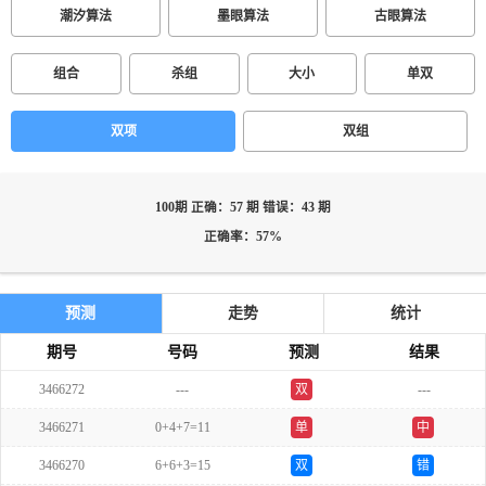
潮汐算法
墨眼算法
古眼算法
组合
杀组
大小
单双
双项
双组
100期 正确：57 期 错误：43 期
正确率：57%
预测
走势
统计
期号
号码
预测
结果
3466272
---
双
---
3466271
0+4+7=11
单
中
3466270
6+6+3=15
双
错