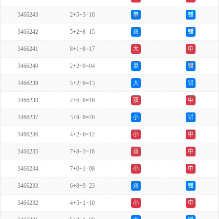
3466243
2+5+3=10
单
错
3466242
5+2+8=15
双
错
3466241
8+1+8=17
大
中
3466240
2+2+0=04
单
错
3466239
5+2+6=13
大
错
3466238
2+6+8=16
双
中
3466237
3+9+8=20
小
错
3466236
4+2+6=12
小
中
3466235
7+8+3=18
双
中
3466234
7+0+1=08
小
中
3466233
6+8+9=23
双
错
3466232
4+5+1=10
小
中