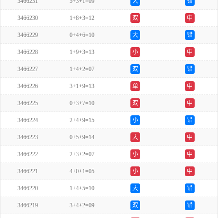
3466231
5+3+1=09
大
错
3466230
1+8+3=12
双
中
3466229
0+4+6=10
大
错
3466228
1+9+3=13
小
中
3466227
1+4+2=07
双
错
3466226
3+1+9=13
单
中
3466225
0+3+7=10
双
中
3466224
2+4+9=15
小
错
3466223
0+5+9=14
大
中
3466222
2+3+2=07
小
中
3466221
4+0+1=05
小
中
3466220
1+4+5=10
大
错
3466219
3+4+2=09
双
错