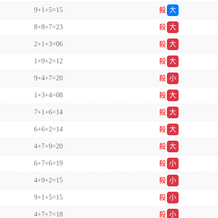
单
9+1+5=15
殺
大
单
8+8+7=23
殺
大
双
2+1+3=06
殺
大
双
1+9+2=12
殺
大
单
9+4+7=20
殺
小
双
1+3+4=08
殺
大
单
7+1+6=14
殺
大
单
6+6+2=14
殺
大
单
4+7+9=20
殺
大
单
6+7+6=19
殺
小
双
4+9+2=15
殺
小
双
9+1+5=15
殺
小
双
4+7+7=18
殺
小