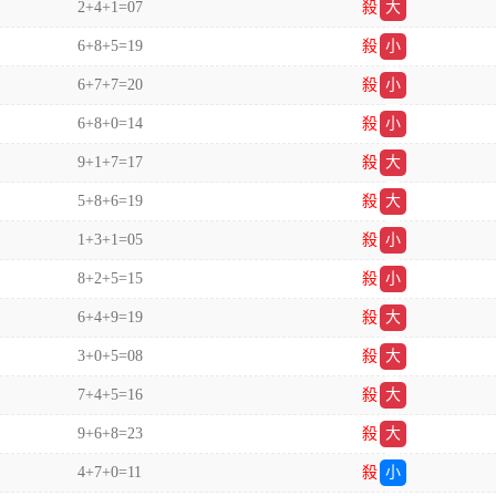
2+4+1=07
殺
大
单
6+8+5=19
殺
小
单
6+7+7=20
殺
小
双
6+8+0=14
殺
小
单
9+1+7=17
殺
大
双
5+8+6=19
殺
大
双
1+3+1=05
殺
小
双
8+2+5=15
殺
小
单
6+4+9=19
殺
大
双
3+0+5=08
殺
大
单
7+4+5=16
殺
大
单
9+6+8=23
殺
大
双
4+7+0=11
殺
小