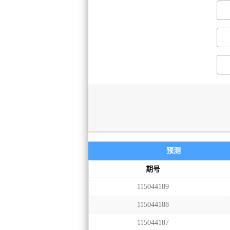
预测
期号
115044189
115044188
115044187