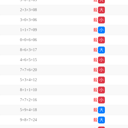
双
2+3+3=08
殺
大
双
3+0+3=06
殺
小
单
1+1+7=09
殺
小
单
0+0+6=06
殺
小
单
8+6+3=17
殺
大
单
4+6+5=15
殺
小
单
7+7+6=20
殺
小
双
5+3+4=12
殺
小
单
8+1+1=10
殺
小
单
7+7+2=16
殺
小
单
5+9+4=18
殺
大
双
9+8+7=24
殺
大
双