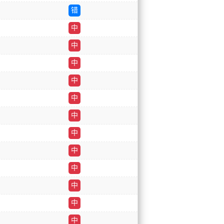
错
中
中
中
中
中
中
中
中
中
中
中
中