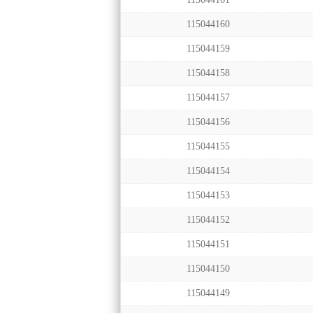
115044160
115044159
115044158
115044157
115044156
115044155
115044154
115044153
115044152
115044151
115044150
115044149