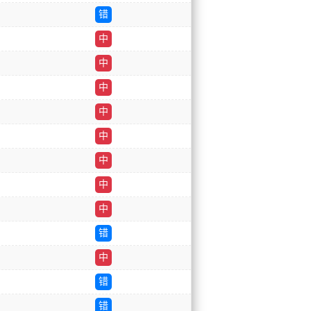
错
中
中
中
中
中
中
中
中
错
中
错
错