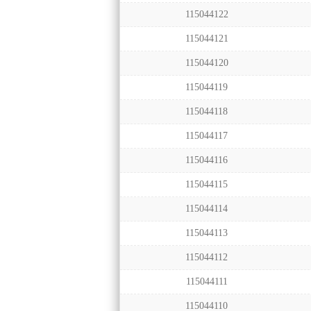
115044122
115044121
115044120
115044119
115044118
115044117
115044116
115044115
115044114
115044113
115044112
115044111
115044110