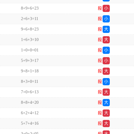
双
8+9+6=23
殺
小
双
2+6+3=11
殺
小
单
9+6+8=23
殺
大
单
1+6+3=10
殺
大
双
1+0+0=01
殺
小
单
5+9+3=17
殺
小
单
9+8+1=18
殺
大
单
8+3+0=11
殺
小
单
7+0+6=13
殺
大
双
8+8+4=20
殺
大
双
6+2+4=12
殺
大
双
5+7+4=16
殺
大
单
3+0+2=05
殺
大