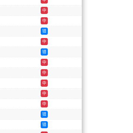
中
中
错
中
错
中
中
中
中
中
错
错